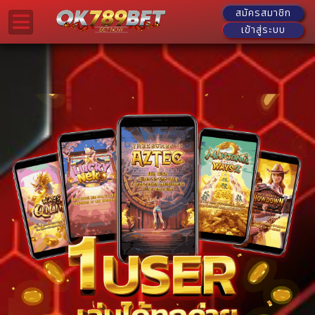
สมัครสมาชิก
เข้าสู่ระบบ